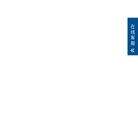
在
线
客
服