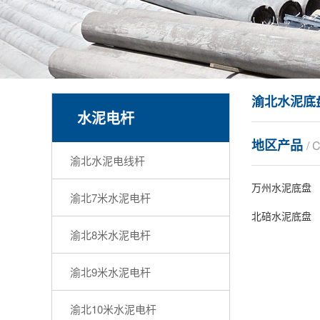
渝北水泥底
水泥电杆
地区产品
/ 
渝北水泥电线杆
万州水泥底盘
渝北7米水泥电杆
北碚水泥底盘
渝北8米水泥电杆
渝北9米水泥电杆
渝北10米水泥电杆