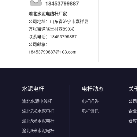
18453799887
渝北水泥电线杆厂家
公司地址：山东省济宁市嘉祥县
万张街道骆堂村西890米
联系电话：18453799887
公司邮箱：
18453799887@163.com
水泥电杆
电杆动态
关
渝北水泥电线杆
电杆问答
公司
渝北7米水泥电杆
电杆资讯
企业
渝北8米水泥电杆
仓库
渝北9米水泥电杆