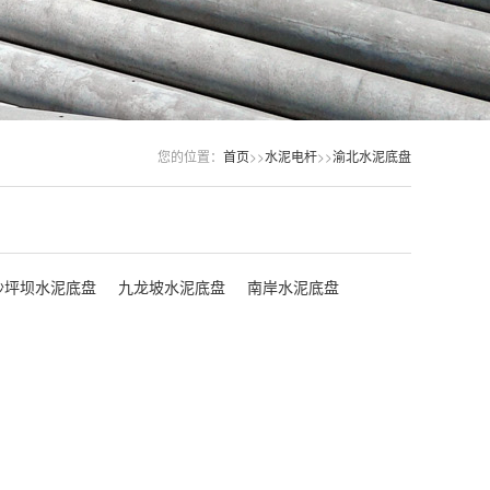
您的位置：
首页
>>
水泥电杆
>>
渝北水泥底盘
沙坪坝水泥底盘
九龙坡水泥底盘
南岸水泥底盘