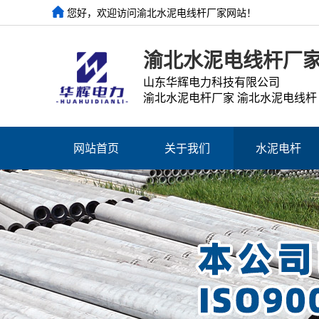
您好，欢迎访问渝北水泥电线杆厂家网站！
渝北水泥电线杆厂
山东华辉电力科技有限公司
渝北水泥电杆厂家 渝北水泥电线杆
网站首页
关于我们
水泥电杆