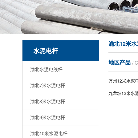
渝北12米
水泥电杆
地区产品
/ 
渝北水泥电线杆
万州12米水泥
渝北7米水泥电杆
九龙坡12米水
渝北8米水泥电杆
渝北9米水泥电杆
渝北10米水泥电杆