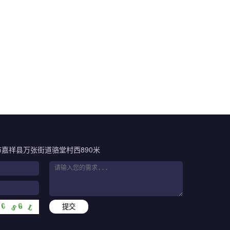
嘉祥县万张街道骆堂村西890米
提交