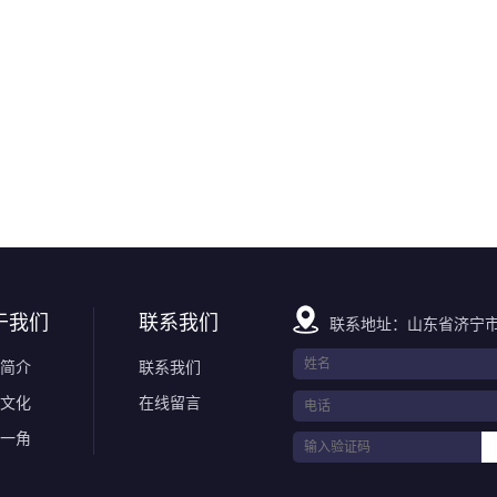
于我们
联系我们
联系地址：山东省济宁市
简介
联系我们
文化
在线留言
一角