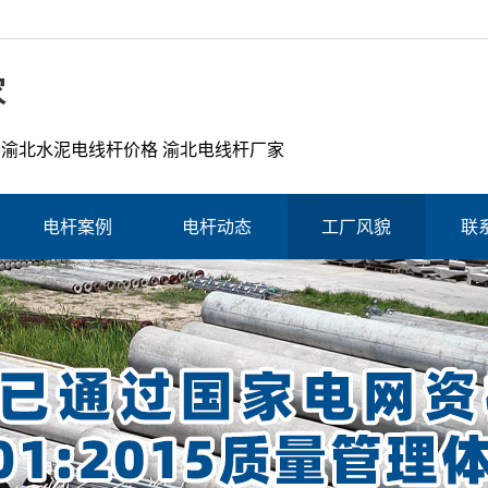
家
 渝北水泥电线杆价格 渝北电线杆厂家
电杆案例
电杆动态
工厂风貌
联