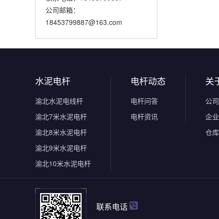
公司邮箱：
18453799887@163.com
水泥电杆
电杆动态
关
渝北水泥电线杆
电杆问答
公司
渝北7米水泥电杆
电杆资讯
企业
渝北8米水泥电杆
仓库
渝北9米水泥电杆
渝北10米水泥电杆
联系电话