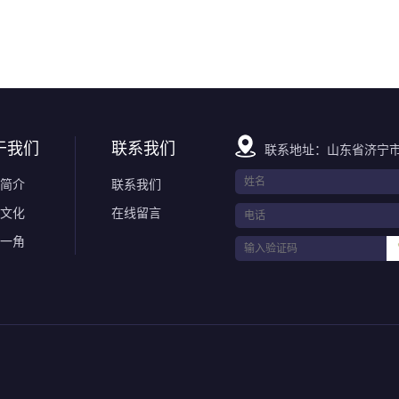
于我们
联系我们
联系地址：山东省济宁市
简介
联系我们
文化
在线留言
一角