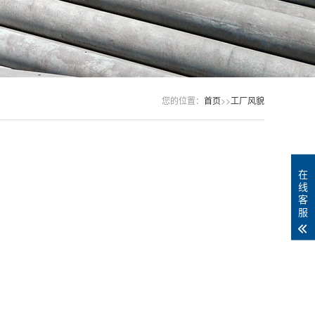
您的位置：
首页
>>
工厂风貌
在
线
客
服